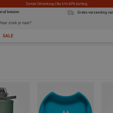
Zomer Uitverkoop | Nu t/m 60% korting
eraf betalen
Gratis verzending va
SALE