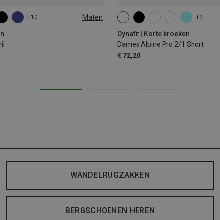
Maten
+10
+2
XS
S
M
L
XL
en
Dynafit | Korte broeken
il
Dames Alpine Pro 2/1 Short
€ 72,20
WANDELRUGZAKKEN
BERGSCHOENEN HEREN