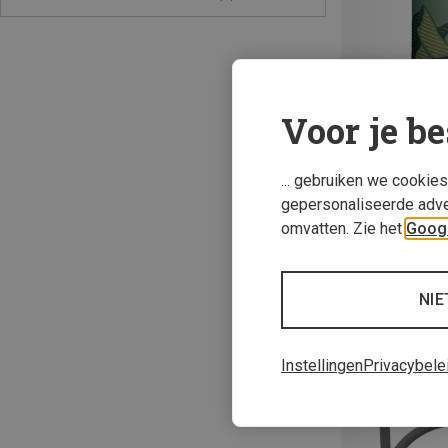
Voor je be
... gebruiken we cookie
gepersonaliseerde adve
0.35L
omvatten. Zie het
Googl
Hydrapak | Drin
Stow vouwfles
€ 15,95
NIE
Instellingen
Privacybele