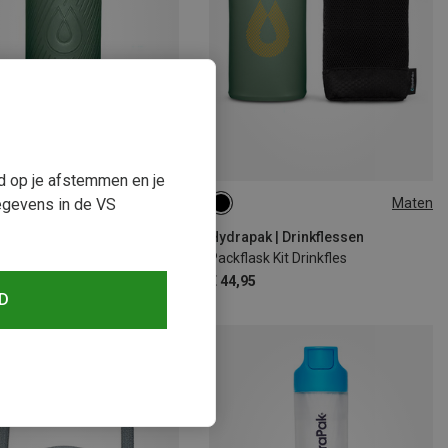
ud op je afstemmen en je
Maten
Maten
egevens in de VS
0.75L
ak | Drinkflessen
Hydrapak | Drinkflessen
uwfles
Packflask Kit Drinkfles
5
€ 44,95
D