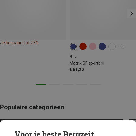
Je bespaart tot 27%
+10
Bliz
Matrix SF sportbril
€ 81,20
Populaire categorieën
BACKPACKS
Voor je beste Bergzeit...