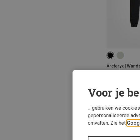
S
M
L
Arcteryx | Wand
Heren Gamma Jo
€ 182,20
Voor je be
... gebruiken we cookie
gepersonaliseerde adve
omvatten. Zie het
Googl