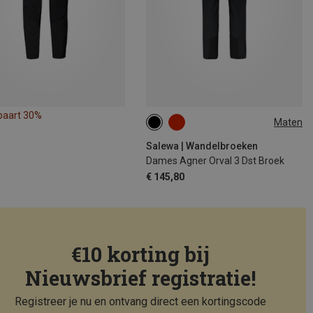
paart 30%
Maten
XS
S
M
L
XL
Salewa | Wandelbroeken
Dames Agner Orval 3 Dst Broek
€ 145,80
€10 korting bij
Nieuwsbrief registratie!
Registreer je nu en ontvang direct een kortingscode