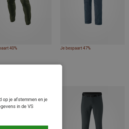
paart 40%
Je bespaart 47%
ud op je afstemmen en je
egevens in de VS