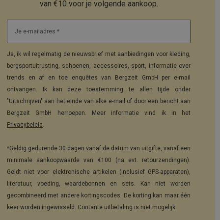
van €10 voor je volgende aankoop.
Je e-mailadres *
Ja, ik wil regelmatig de nieuwsbrief met aanbiedingen voor kleding,
bergsportuitrusting, schoenen, accessoires, sport, informatie over
trends en af en toe enquêtes van Bergzeit GmbH per e-mail
ontvangen. Ik kan deze toestemming te allen tijde onder
"Uitschrijven" aan het einde van elke e-mail of door een bericht aan
Bergzeit GmbH herroepen. Meer informatie vind ik in het
Privacybeleid
.
*Geldig gedurende 30 dagen vanaf de datum van uitgifte, vanaf een
minimale aankoopwaarde van €100 (na evt. retourzendingen).
Geldt niet voor elektronische artikelen (inclusief GPS-apparaten),
literatuur, voeding, waardebonnen en sets. Kan niet worden
gecombineerd met andere kortingscodes. De korting kan maar één
keer worden ingewisseld. Contante uitbetaling is niet mogelijk.