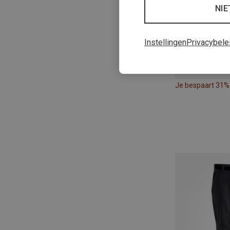
NIE
Instellingen
Privacybele
Je bespaart 31%