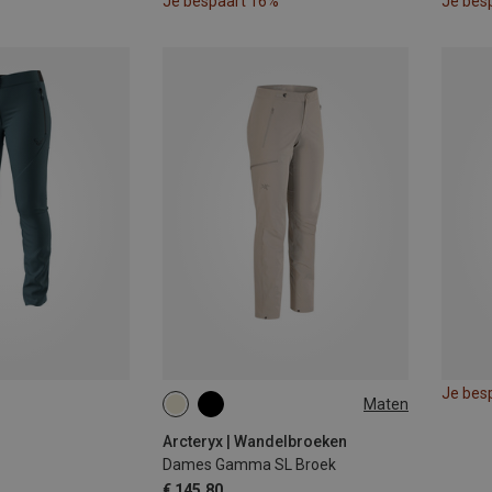
Je bespaart 16%
Je bes
Je bes
Maten
L
XL
Arcteryx | Wandelbroeken
Dames Gamma SL Broek
€ 145,80