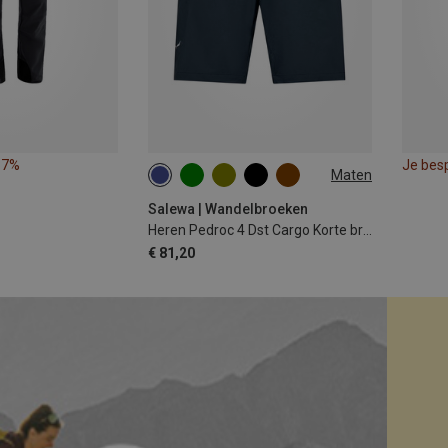
37%
Je bes
Maten
S
M
L
XL
XXL
Salewa | Wandelbroeken
Heren Pedroc 4 Dst Cargo Korte broek
€ 81,20