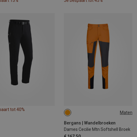
paart 15%
Je bespaart tot 45%
paart tot 40%
Maten
M
Bergans | Wandelbroeken
Dames Cecilie Mtn Softshell Broek
€ 167,50