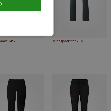
D
paart 34%
Je bespaart tot 23%