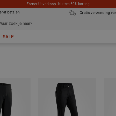
Zomer Uitverkoop | Nu t/m 60% korting
eraf betalen
Gratis verzending va
SALE