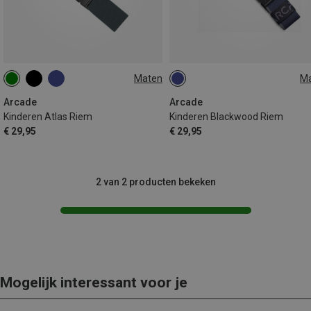
Maten
M
ONE SIZE
ONE SIZE
Arcade
Arcade
Kinderen Atlas Riem
Kinderen Blackwood Riem
€ 29,95
€ 29,95
2 van 2 producten bekeken
Mogelijk interessant voor je