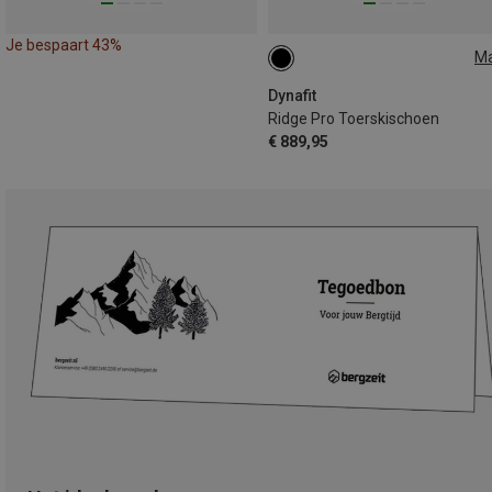
Je bespaart 43%
M
Dynafit
Ridge Pro Toerskischoen
€ 889,95