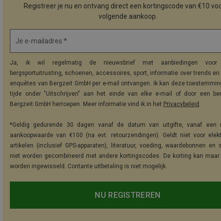
Registreer je nu en ontvang direct een kortingscode van €10 voo
volgende aankoop.
Je e-mailadres *
Ja, ik wil regelmatig de nieuwsbrief met aanbiedingen voor 
bergsportuitrusting, schoenen, accessoires, sport, informatie over trends en 
enquêtes van Bergzeit GmbH per e-mail ontvangen. Ik kan deze toestemming
tijde onder "Uitschrijven" aan het einde van elke e-mail of door een be
Bergzeit GmbH herroepen. Meer informatie vind ik in het
Privacybeleid
.
*Geldig gedurende 30 dagen vanaf de datum van uitgifte, vanaf een 
aankoopwaarde van €100 (na evt. retourzendingen). Geldt niet voor elek
artikelen (inclusief GPS-apparaten), literatuur, voeding, waardebonnen en 
niet worden gecombineerd met andere kortingscodes. De korting kan maar
worden ingewisseld. Contante uitbetaling is niet mogelijk.
NU REGISTREREN