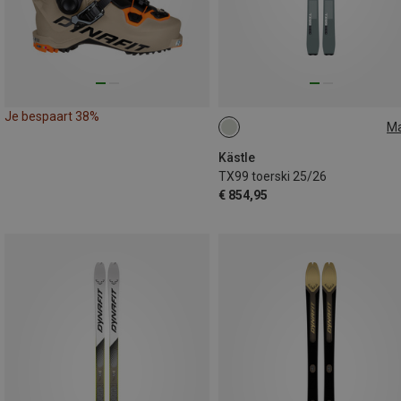
Je bespaart 38%
M
174CM
Kästle
TX99 toerski 25/26
€ 854,95