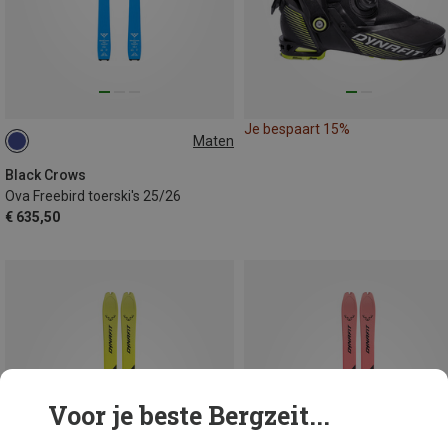
Je bespaart 15%
Maten
182CM
Black Crows
Ova Freebird toerski's 25/26
€ 635,50
Voor je beste Bergzeit...