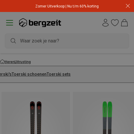
Zomer Uitverkoop | Nu t/m 60% korting
Heren
Uitrusting
rski's
Toerski schoenen
Toerski sets