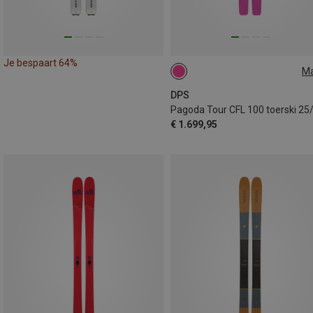
Je bespaart 64%
M
179CM
163CM
DPS
Pagoda Tour CFL 100 toerski 25
€ 1.699,95