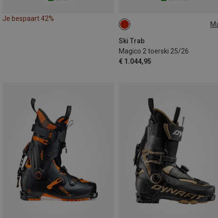
Je bespaart 42%
M
157CM
Ski Trab
Magico 2 toerski 25/26
€ 1.044,95