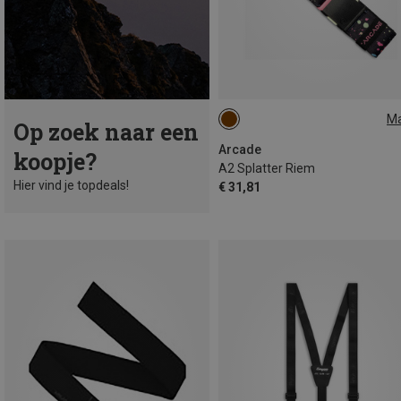
M
Op zoek naar een
ONE SIZE
Arcade
koopje?
A2 Splatter Riem
Hier vind je topdeals!
€ 31,81