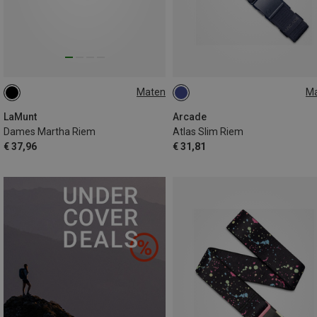
Maten
M
ONE SIZE
ONE SIZE
LaMunt
Arcade
Dames Martha Riem
Atlas Slim Riem
€ 37,96
€ 31,81