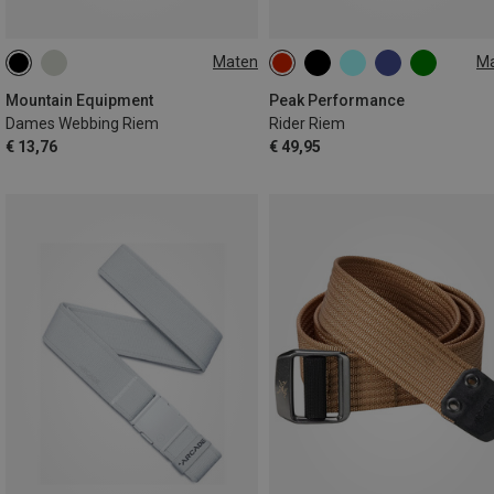
Maten
M
M
L
ONE SIZE
Mountain Equipment
Peak Performance
Dames Webbing Riem
Rider Riem
€ 13,76
€ 49,95