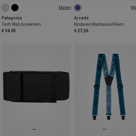
Maten
M
ONE SIZE
ONE SIZE
Patagonia
Arcade
Tech Web broekriem
Kinderen Blackwood Riem
€ 34,95
€ 27,26