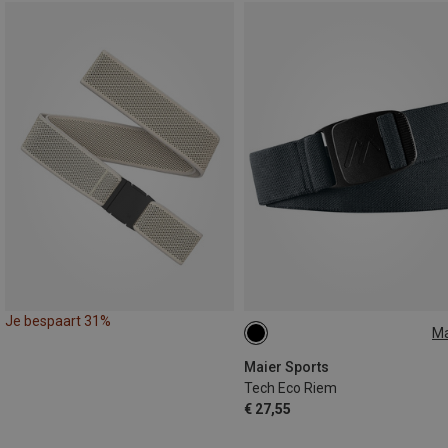
Je bespaart 31%
M
110
150
Maier Sports
Tech Eco Riem
€ 27,55