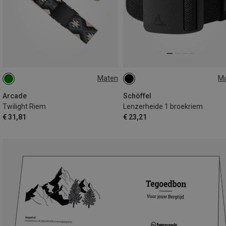
Maten
M
ONE SIZE
70
Arcade
Schöffel
Twilight Riem
Lenzerheide 1 broekriem
€ 31,81
€ 23,21