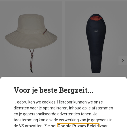
Voor je beste Bergzeit...
Maten
Maten
ONE SIZE
MAX. 175CM | LEFT
Barts
Millet
... gebruiken we cookies. Hierdoor kunnen we onze
Zaron Hoed
Dames Baikal 1100 Slaapzak
diensten voor je optimaliseren, inhoud op je afstemmen
€ 39,95
€ 136,70
en je gepersonaliseerde advertenties tonen. Je
toestemming kan ook de verwerking van je gegevens in
de VS omvatten. Zie het
Google Privacy Beleid
voor