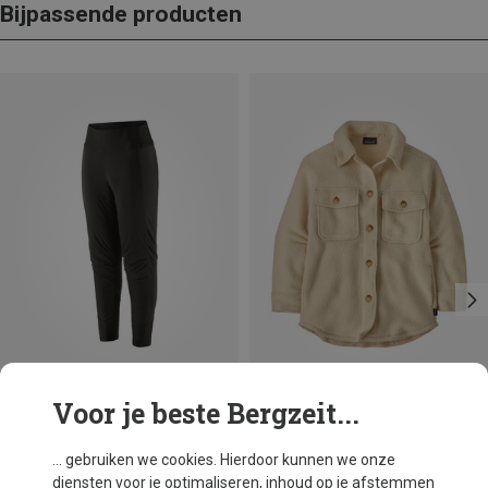
Bijpassende producten
Voor je beste Bergzeit...
Je bespaart 62%
Je bespaart 49%
... gebruiken we cookies. Hierdoor kunnen we onze
diensten voor je optimaliseren, inhoud op je afstemmen