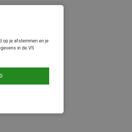
ud op je afstemmen en je
egevens in de VS
D