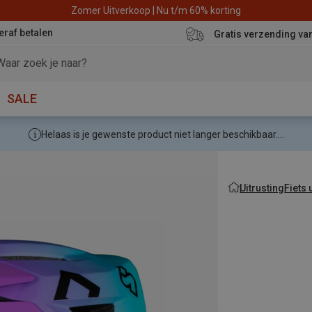
Zomer Uitverkoop | Nu t/m 60% korting
eraf betalen
Gratis verzending va
SALE
Helaas is je gewenste product niet langer beschikbaar....
Uitrusting
Fiets 