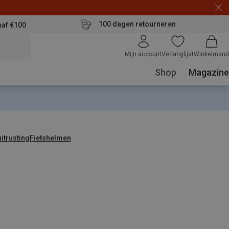
100 dagen retourneren
naf €100
Mijn account
Verlanglijst
Winkelmand
Shop
Magazine
uitrusting
Fietshelmen