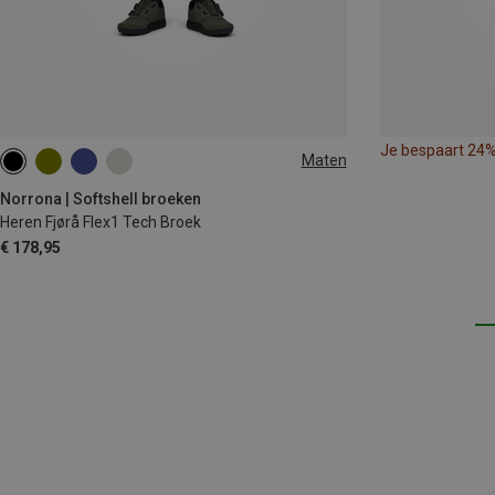
Je bespaart 24
Maten
S
M
L
XL
Norrona | Softshell broeken
Heren Fjørå Flex1 Tech Broek
€ 178,95