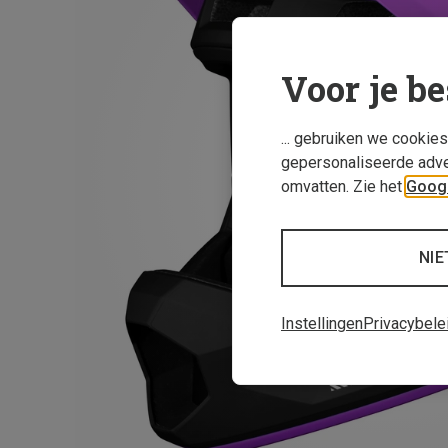
Voor je be
... gebruiken we cookie
gepersonaliseerde adve
omvatten. Zie het
Googl
NIE
Instellingen
Privacybele