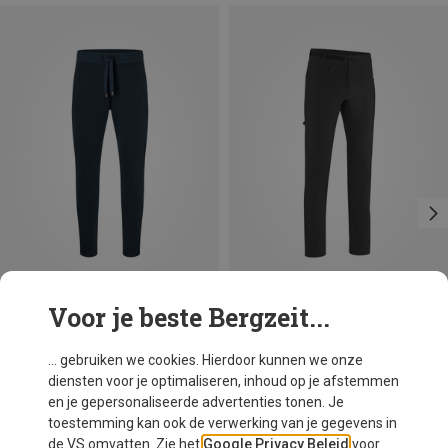
Voor je beste Bergzeit...
Je bespaart 25%
Je bespaart 34%
... gebruiken we cookies. Hierdoor kunnen we onze
diensten voor je optimaliseren, inhoud op je afstemmen
en je gepersonaliseerde advertenties tonen. Je
toestemming kan ook de verwerking van je gegevens in
de VS omvatten. Zie het
Google Privacy Beleid
voor