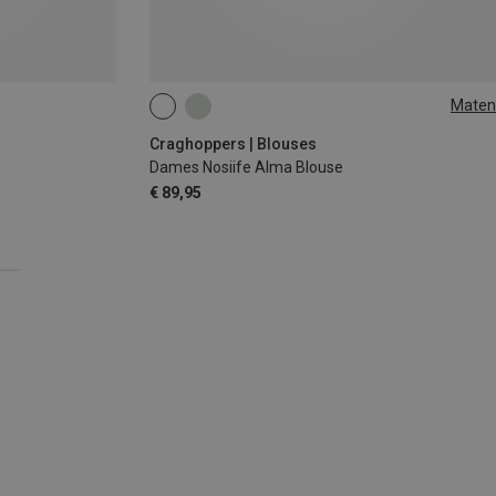
Maten
S
M
L
XL
XXL
3XL
Craghoppers | Blouses
Dames Nosiife Alma Blouse
€ 89,95