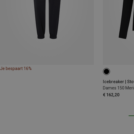
Je bespaart 16%
XS
S
M
Icebreaker | Sto
Dames 150 Merin
€ 162,20