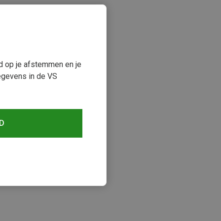
ud op je afstemmen en je
egevens in de VS
D