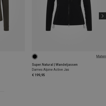
Maten
XS
S
M
L
XL
Super.Natural | Wandeljassen
Dames Alpine Active Jas
€ 199,95