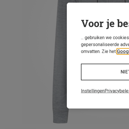
Voor je be
... gebruiken we cookie
gepersonaliseerde adve
omvatten. Zie het
Googl
NIE
Instellingen
Privacybele