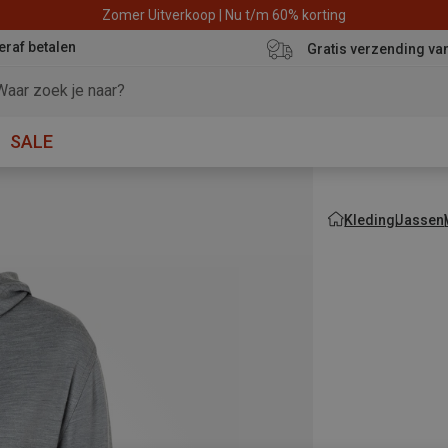
Zomer Uitverkoop | Nu t/m 60% korting
eraf betalen
Gratis verzending va
SALE
Kleding
Jassen