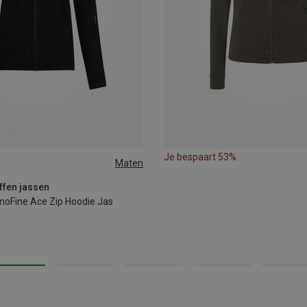
Je bespaart 53%
Maten
XL
ffen jassen
oFine Ace Zip Hoodie Jas