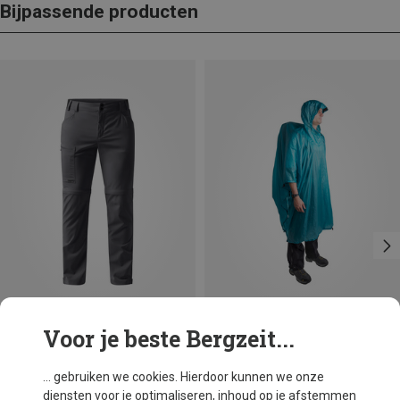
Bijpassende producten
Voor je beste Bergzeit...
Je bespaart 16%
Je bespaart 18%
... gebruiken we cookies. Hierdoor kunnen we onze
diensten voor je optimaliseren, inhoud op je afstemmen