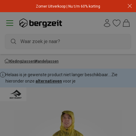
Zomer Uitverkoop | Nu t/m 60% korting
Kleding
Jassen
Wandeljassen
Helaas is je gewenste product niet langer beschikbaar....
Zie
hieronder onze
alternatieven
voor je