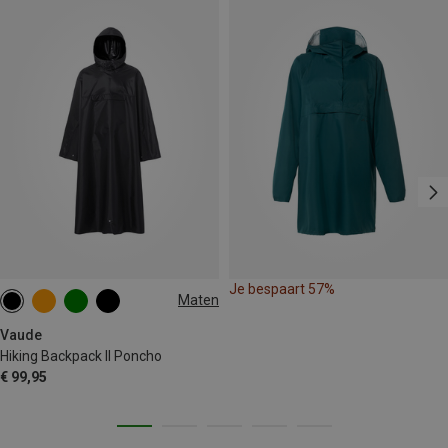
Je bespaart 57%
Maten
L|XL
M|S
Vaude
Hiking Backpack II Poncho
€ 99,95