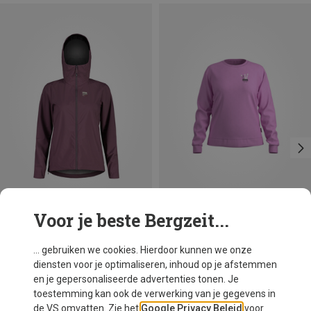
Voor je beste Bergzeit...
Je bespaart 31%
Je bespaart 22%
... gebruiken we cookies. Hierdoor kunnen we onze
diensten voor je optimaliseren, inhoud op je afstemmen
en je gepersonaliseerde advertenties tonen. Je
toestemming kan ook de verwerking van je gegevens in
de VS omvatten. Zie het
Google Privacy Beleid
voor