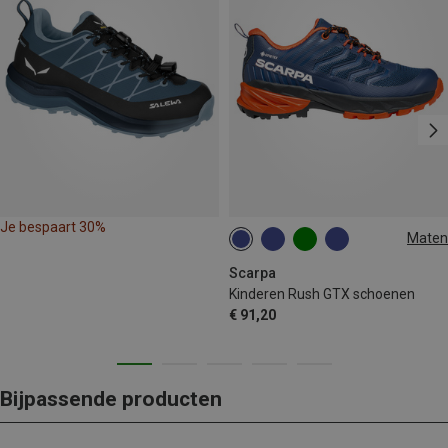
Je bespaart 30%
Maten
27
28
31
32
33
Scarpa
Kinderen Rush GTX schoenen
€ 91,20
Bijpassende producten