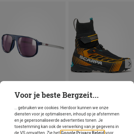
Voor je beste Bergzeit...
Je bespaart 39%
Je bespaart 10%
... gebruiken we cookies. Hierdoor kunnen we onze
diensten voor je optimaliseren, inhoud op je afstemmen
en je gepersonaliseerde advertenties tonen. Je
toestemming kan ook de verwerking van je gegevens in
de VS omvatten. Zie het
Google Privacy Beleid
voor