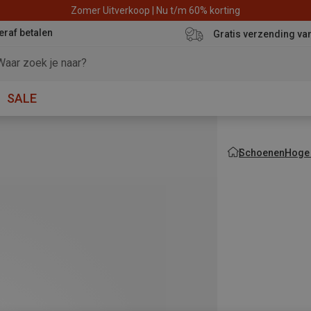
Zomer Uitverkoop | Nu t/m 60% korting
eraf betalen
Gratis verzending va
SALE
Schoenen
Hoge