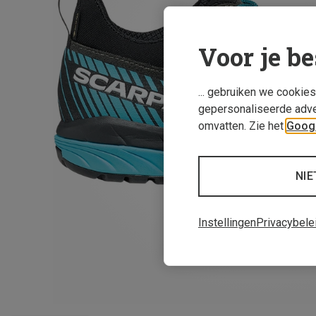
Voor je be
... gebruiken we cookie
gepersonaliseerde adve
omvatten. Zie het
Googl
NIE
Instellingen
Privacybele