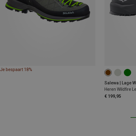
Je bespaart 18%
44
44.5
Salewa | Lage 
Heren Wildfire 
€ 199,95