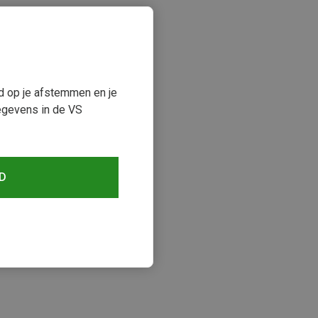
ud op je afstemmen en je
egevens in de VS
D