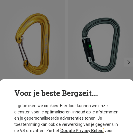
Voor je beste Bergzeit...
Je bespaart 16%
Maten
BALL-LOCK
Petzl
... gebruiken we cookies. Hierdoor kunnen we onze
William Ball-Lock HMS Karabiner
diensten voor je optimaliseren, inhoud op je afstemmen
€ 26,95
en je gepersonaliseerde advertenties tonen. Je
toestemming kan ook de verwerking van je gegevens in
de VS omvatten. Zie het
Google Privacy Beleid
voor