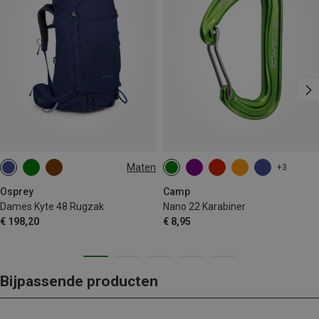
Maten
+3
48L | M-L
48L | XS-S
Osprey
Camp
Dames Kyte 48 Rugzak
Nano 22 Karabiner
€ 198,20
€ 8,95
Bijpassende producten