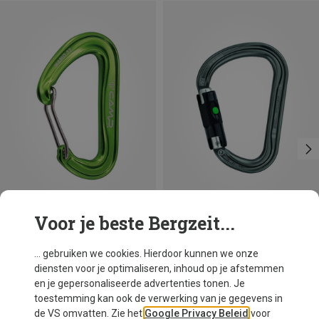
Voor je beste Bergzeit...
Maten
+3
BALL-LOCK
Camp
Petzl
... gebruiken we cookies. Hierdoor kunnen we onze
Nano 22 Karabiner
William Ball-Lock HMS Karabiner
diensten voor je optimaliseren, inhoud op je afstemmen
€ 8,95
€ 26,95
en je gepersonaliseerde advertenties tonen. Je
toestemming kan ook de verwerking van je gegevens in
de VS omvatten. Zie het
Google Privacy Beleid
voor