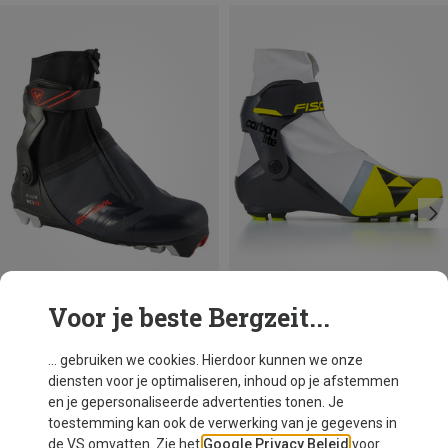
Voor je beste Bergzeit...
Je bespaart 47%
Je bespaart 63%
... gebruiken we cookies. Hierdoor kunnen we onze
diensten voor je optimaliseren, inhoud op je afstemmen
en je gepersonaliseerde advertenties tonen. Je
toestemming kan ook de verwerking van je gegevens in
de VS omvatten. Zie het
Google Privacy Beleid
voor