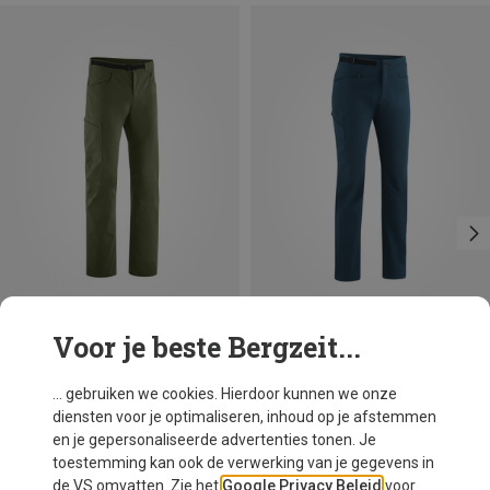
Voor je beste Bergzeit...
Je bespaart 53%
Je bespaart 36%
... gebruiken we cookies. Hierdoor kunnen we onze
diensten voor je optimaliseren, inhoud op je afstemmen
en je gepersonaliseerde advertenties tonen. Je
toestemming kan ook de verwerking van je gegevens in
de VS omvatten. Zie het
Google Privacy Beleid
voor