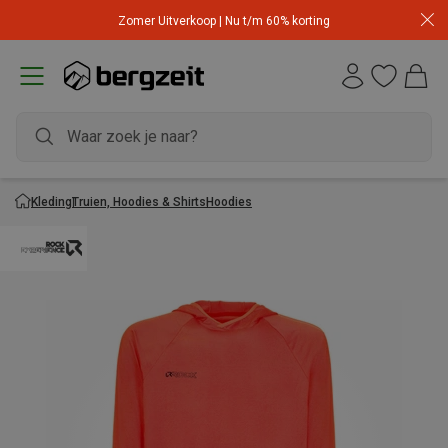
Zomer Uitverkoop | Nu t/m 60% korting
Kleding
Truien, Hoodies & Shirts
Hoodies