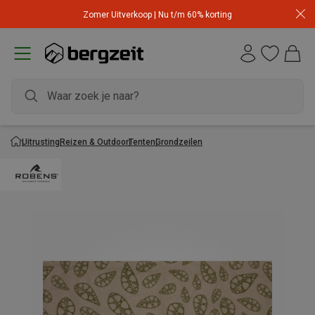
Zomer Uitverkoop | Nu t/m 60% korting
Uitrusting
Reizen & Outdoor
Tenten
Grondzeilen