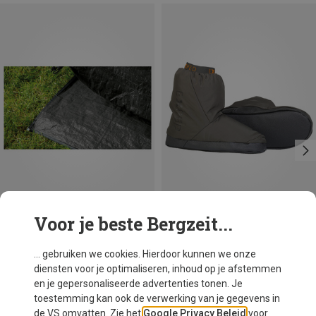
Voor je beste Bergzeit...
Je bespaart 22%
Je bespaart 19%
... gebruiken we cookies. Hierdoor kunnen we onze
diensten voor je optimaliseren, inhoud op je afstemmen
en je gepersonaliseerde advertenties tonen. Je
toestemming kan ook de verwerking van je gegevens in
de VS omvatten. Zie het
Google Privacy Beleid
voor