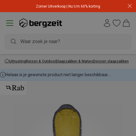
Zomer Uitverkoop | Nu t/m 60% korting
Uitrusting
Reizen & Outdoor
Slaapzakken & Matjes
Donzen slaapzakken
Helaas is je gewenste product niet langer beschikbaar....