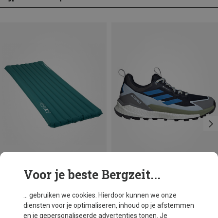
Voor je beste Bergzeit...
Je bespaart 38%
Je bespaart 30%
... gebruiken we cookies. Hierdoor kunnen we onze
diensten voor je optimaliseren, inhoud op je afstemmen
en je gepersonaliseerde advertenties tonen. Je