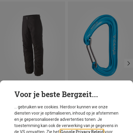
Voor je beste Bergzeit...
Je bespaart 18%
Maten
XS
S
M
L
XL
Patagonia
... gebruiken we cookies. Hierdoor kunnen we onze
Dames Triolet Broek
diensten voor je optimaliseren, inhoud op je afstemmen
€ 379,95
en je gepersonaliseerde advertenties tonen. Je
toestemming kan ook de verwerking van je gegevens in
de VS omvatten. Zie het
Google Privacy Beleid
voor