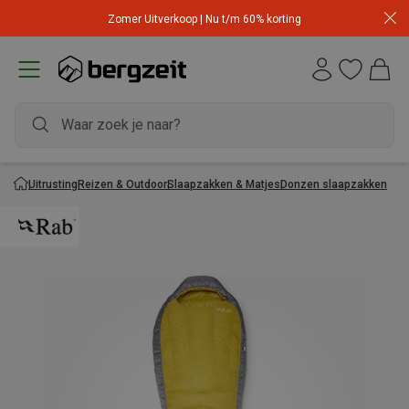
Zomer Uitverkoop | Nu t/m 60% korting
Uitrusting
Reizen & Outdoor
Slaapzakken & Matjes
Donzen slaapzakken