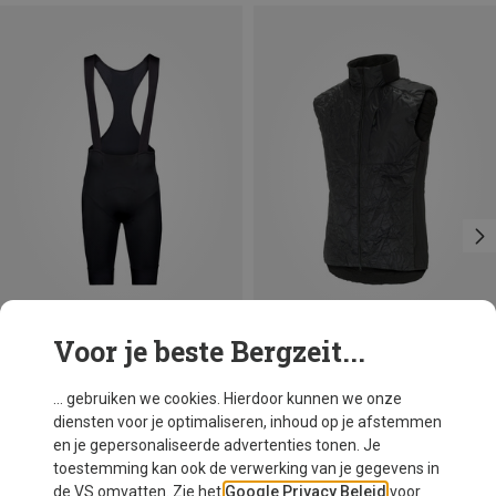
Voor je beste Bergzeit...
Je bespaart 26%
Maten
S
M
L
XL
XXL
POC
... gebruiken we cookies. Hierdoor kunnen we onze
Heren Cadence Cargo Broek
diensten voor je optimaliseren, inhoud op je afstemmen
€ 179,95
en je gepersonaliseerde advertenties tonen. Je
toestemming kan ook de verwerking van je gegevens in
de VS omvatten. Zie het
Google Privacy Beleid
voor