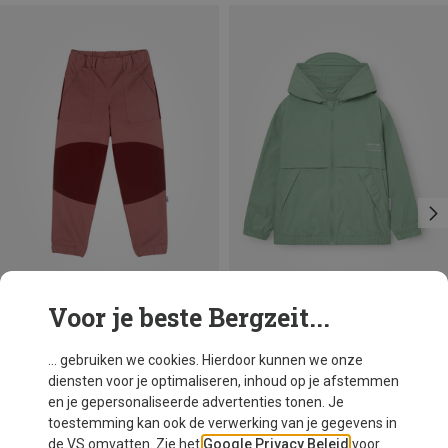
Voor je beste Bergzeit...
Je bespaart 40%
Je bespaart 32%
... gebruiken we cookies. Hierdoor kunnen we onze
diensten voor je optimaliseren, inhoud op je afstemmen
en je gepersonaliseerde advertenties tonen. Je
toestemming kan ook de verwerking van je gegevens in
de VS omvatten. Zie het
Google Privacy Beleid
voor