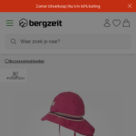
Zomer Uitverkoop | Nu t/m 60% korting
Accessoires
Hoeden