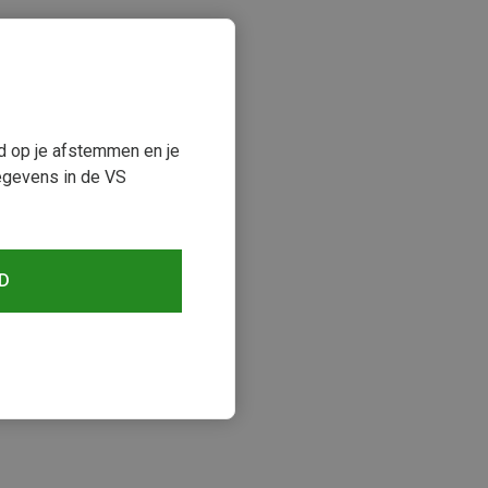
ud op je afstemmen en je
egevens in de VS
D