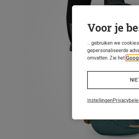
Voor je be
... gebruiken we cookie
gepersonaliseerde adve
omvatten. Zie het
Googl
NIE
Instellingen
Privacybele