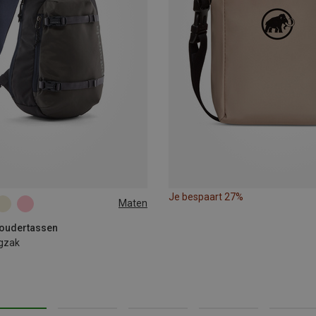
Je bespaart 27%
Maten
houdertassen
gzak