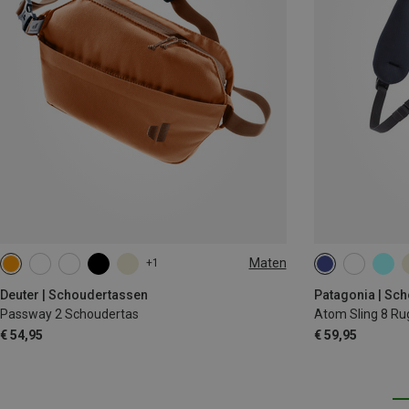
Maten
+1
2L
8L
Deuter | Schoudertassen
Patagonia | Sc
Passway 2 Schoudertas
Atom Sling 8 Ru
€ 54,95
€ 59,95