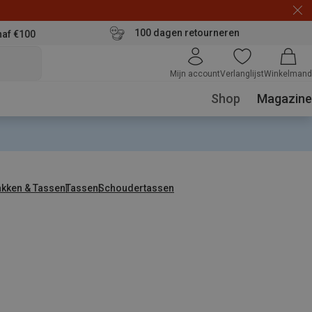
100 dagen retourneren
naf €100
Mijn account
Verlanglijst
Winkelmand
Shop
Magazine
kken & Tassen
Tassen
Schoudertassen