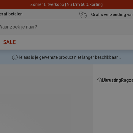
Zomer Uitverkoop | Nu t/m 60% korting
eraf betalen
Gratis verzending va
SALE
Helaas is je gewenste product niet langer beschikbaar....
Uitrusting
Rugza