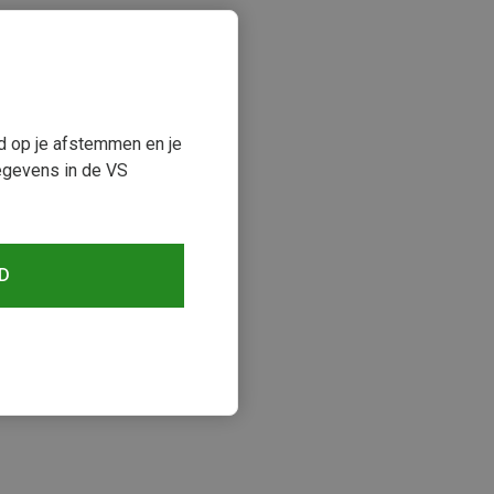
ud op je afstemmen en je
egevens in de VS
D