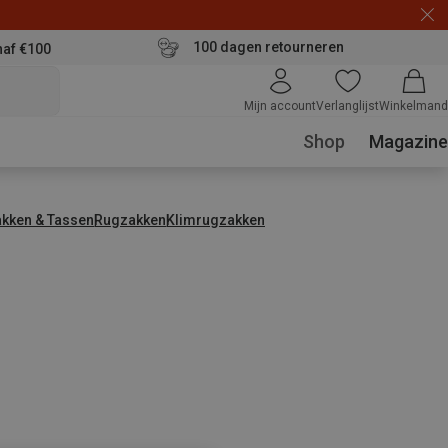
100 dagen retourneren
naf €100
Mijn account
Verlanglijst
Winkelmand
Shop
Magazine
kken & Tassen
Rugzakken
Klimrugzakken