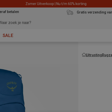
Zomer Uitverkoop | Nu t/m 60% korting
eraf betalen
Gratis verzending va
SALE
Uitrusting
Rugza