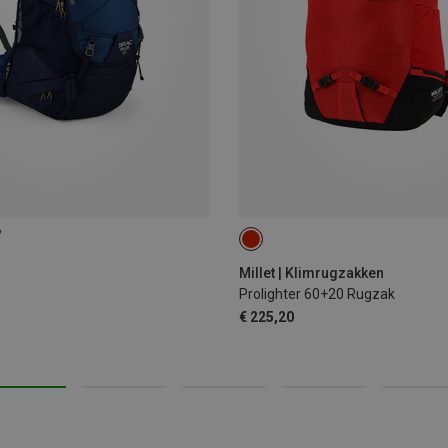
%
60+20L
Millet | Klimrugzakken
Prolighter 60+20 Rugzak
€ 225,20