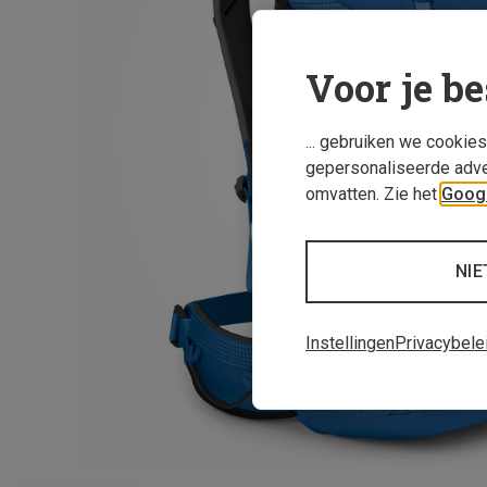
Voor je be
... gebruiken we cookie
gepersonaliseerde adve
omvatten. Zie het
Googl
NIE
Instellingen
Privacybele