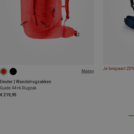
Je bespaart 20
Maten
44+6L
Deuter | Wandelrugzakken
Guide 44+6 Rugzak
€ 219,95