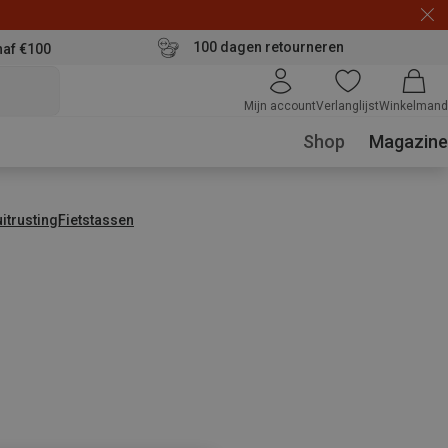
100 dagen retourneren
naf €100
Mijn account
Verlanglijst
Winkelmand
Shop
Magazine
uitrusting
Fietstassen