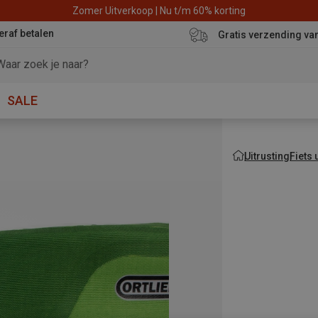
Zomer Uitverkoop | Nu t/m 60% korting
eraf betalen
Gratis verzending va
SALE
Uitrusting
Fiets 