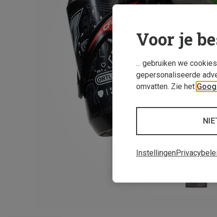
Voor je be
... gebruiken we cookie
gepersonaliseerde adve
omvatten. Zie het
Googl
NIE
Instellingen
Privacybele