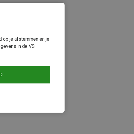
ud op je afstemmen en je
egevens in de VS
D