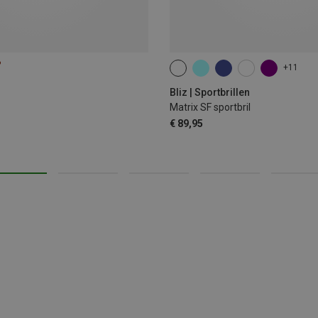
%
+11
ONE SIZE
Bliz | Sportbrillen
Matrix SF sportbril
€ 89,95