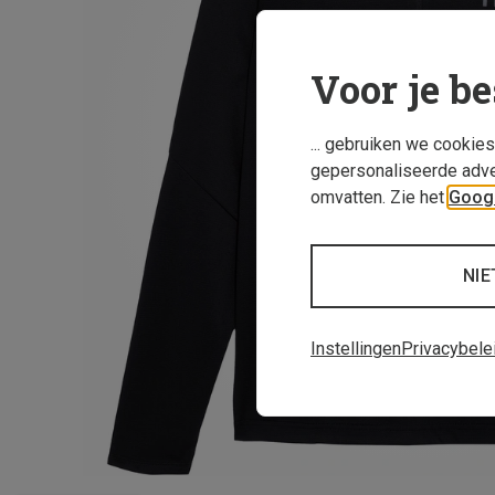
Voor je be
... gebruiken we cookie
gepersonaliseerde adve
omvatten. Zie het
Googl
NIE
Instellingen
Privacybele