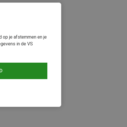
ud op je afstemmen en je
egevens in de VS
D