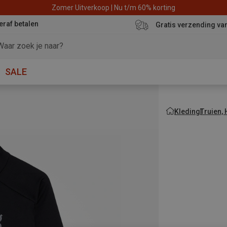
Zomer Uitverkoop | Nu t/m 60% korting
eraf betalen
Gratis verzending va
SALE
Kleding
Truien,