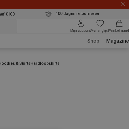
100 dagen retourneren
naf €100
Mijn account
Verlanglijst
Winkelmand
Shop
Magazine
 Hoodies & Shirts
Hardloopshirts