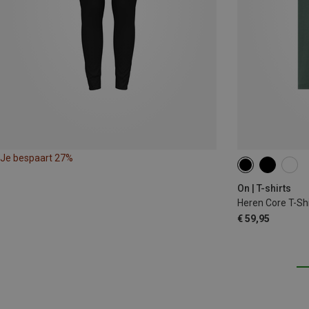
Je bespaart 27%
XS
S
M
On | T-shirts
Heren Core T-Shi
€ 59,95