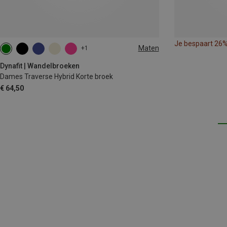
Je bespaart 26
Maten
+1
XS
XL
Dynafit | Wandelbroeken
Dames Traverse Hybrid Korte broek
€ 64,50