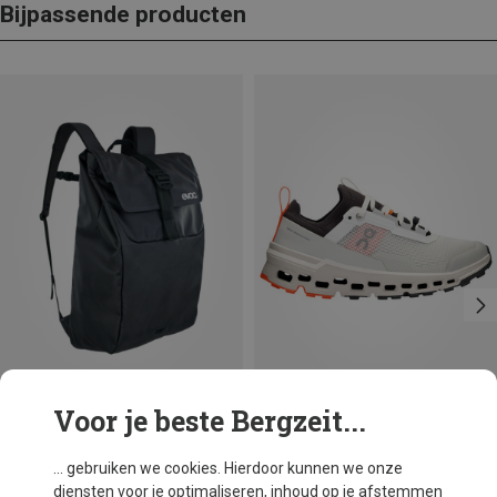
Bijpassende producten
Voor je beste Bergzeit...
Je bespaart 23%
Je bespaart 29%
... gebruiken we cookies. Hierdoor kunnen we onze
diensten voor je optimaliseren, inhoud op je afstemmen