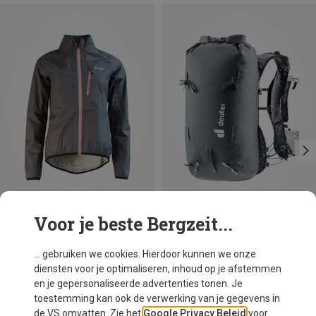
Voor je beste Bergzeit...
Je bespaart 20%
Je bespaart 16%
... gebruiken we cookies. Hierdoor kunnen we onze
diensten voor je optimaliseren, inhoud op je afstemmen
en je gepersonaliseerde advertenties tonen. Je
toestemming kan ook de verwerking van je gegevens in
de VS omvatten. Zie het
Google Privacy Beleid
voor