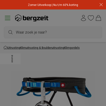
Zomer Uitverkoop | Nu t/m 60% korting
Uitrusting
Klimuitrusting & Boulderuitrusting
Klimgordels