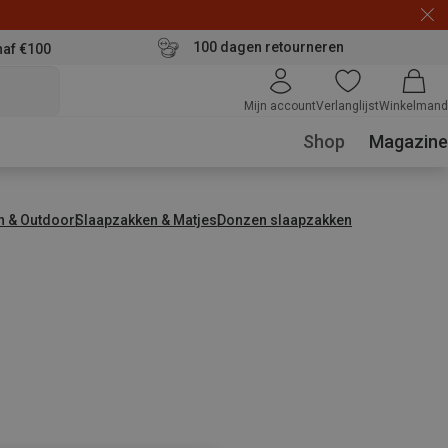
100 dagen retourneren
naf €100
Mijn account
Verlanglijst
Winkelmand
Shop
Magazine
n & Outdoor
Slaapzakken & Matjes
Donzen slaapzakken