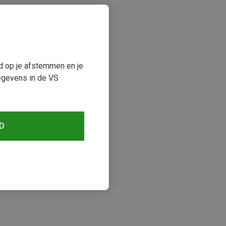
ud op je afstemmen en je
egevens in de VS
D