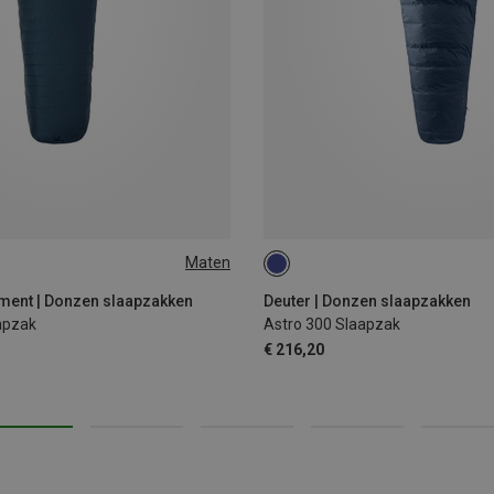
Maten
EFT
MAX. 185CM | LEFT
ment | Donzen slaapzakken
Deuter | Donzen slaapzakken
apzak
Astro 300 Slaapzak
€ 216,20