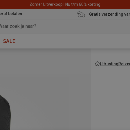
Zomer Uitverkoop | Nu t/m 60% korting
eraf betalen
Gratis verzending va
SALE
Uitrusting
Reize