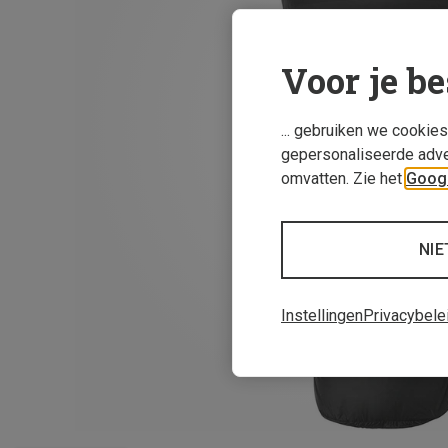
Voor je be
... gebruiken we cookie
gepersonaliseerde adve
omvatten. Zie het
Googl
NIE
Instellingen
Privacybele