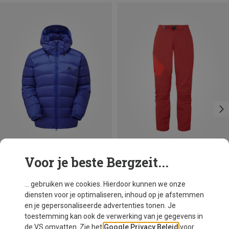
Voor je beste Bergzeit...
Je bespaart 42%
Maten
+1
XS
S
M
L
XL
XXL
Mountain Equipment
... gebruiken we cookies. Hierdoor kunnen we onze
Dames Lightline Jas
diensten voor je optimaliseren, inhoud op je afstemmen
€ 341,95
en je gepersonaliseerde advertenties tonen. Je
toestemming kan ook de verwerking van je gegevens in
de VS omvatten. Zie het
Google Privacy Beleid
voor