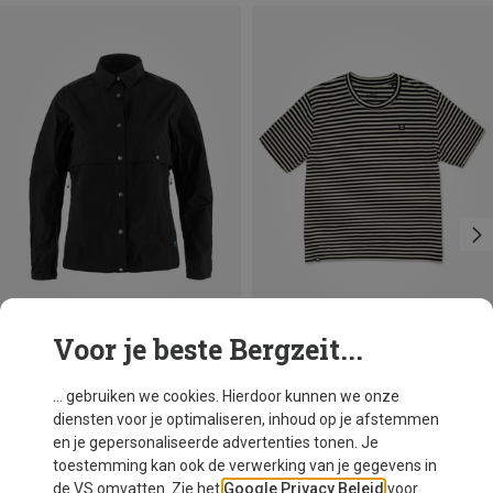
Voor je beste Bergzeit...
Je bespaart 17%
Maten
XS
S
L
Mons Royale
... gebruiken we cookies. Hierdoor kunnen we onze
Dames Icon Merino Air-Con Relaxed T-Shirt
diensten voor je optimaliseren, inhoud op je afstemmen
€ 89,95
en je gepersonaliseerde advertenties tonen. Je
toestemming kan ook de verwerking van je gegevens in
de VS omvatten. Zie het
Google Privacy Beleid
voor