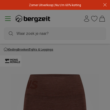
Zomer Uitverkoop | Nu t/m 60% korting
Kleding
Broeken
Tights & Leggings