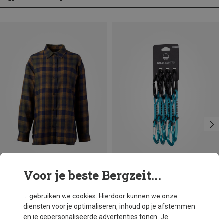
Voor je beste Bergzeit...
Je bespaart 57%
Je bespaart 26%
... gebruiken we cookies. Hierdoor kunnen we onze
diensten voor je optimaliseren, inhoud op je afstemmen
en je gepersonaliseerde advertenties tonen. Je