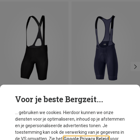
Voor je beste Bergzeit...
Je bespaart 22%
Je bespaart 40%
... gebruiken we cookies. Hierdoor kunnen we onze
diensten voor je optimaliseren, inhoud op je afstemmen
en je gepersonaliseerde advertenties tonen. Je
toestemming kan ook de verwerking van je gegevens in
de VS omvatten. Zie het
Google Privacy Beleid
voor