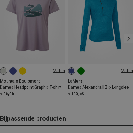
Maten
Maten
XS
S
M
L
XL
XS
S
M
L
XL
XXL
Mountain Equipment
LaMunt
Dames Headpoint Graphic T-shirt
Dames Alexandra II Zip Longsleeve
€ 45,46
€ 118,50
Bijpassende producten