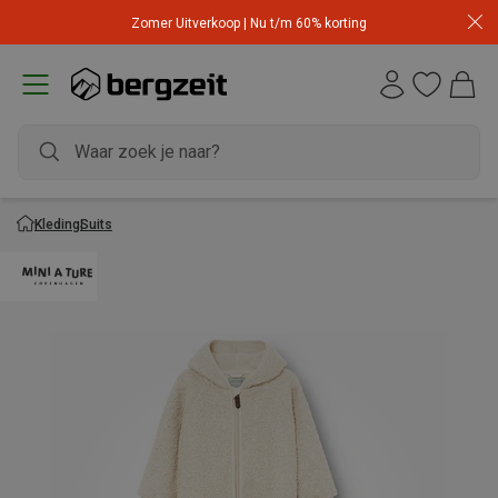
Zomer Uitverkoop | Nu t/m 60% korting
Kleding
Suits