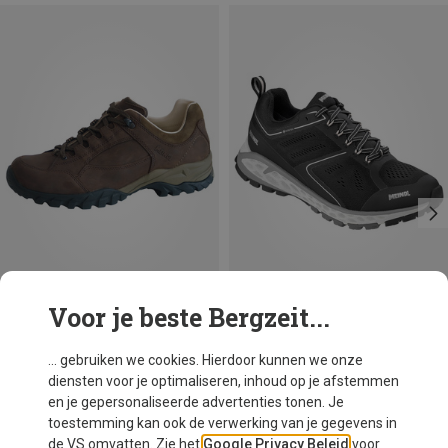
Voor je beste Bergzeit...
Maten
Maten
Meindl
Meindl
... gebruiken we cookies. Hierdoor kunnen we onze
Heren Lugano schoenen
Heren Power Walker 2.0 Schoenen
diensten voor je optimaliseren, inhoud op je afstemmen
€ 249,95
€ 199,95
en je gepersonaliseerde advertenties tonen. Je
toestemming kan ook de verwerking van je gegevens in
de VS omvatten. Zie het
Google Privacy Beleid
voor