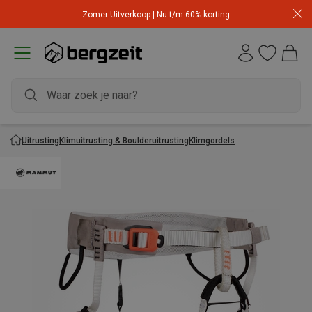
Zomer Uitverkoop | Nu t/m 60% korting
Uitrusting
Klimuitrusting & Boulderuitrusting
Klimgordels