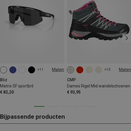
Maten
Maten
+11
+15
ONE SIZE
Bliz
CMP
Matrix SF sportbril
Dames Rigel Mid wandelschoenen
€ 82,20
€ 93,95
Bijpassende producten