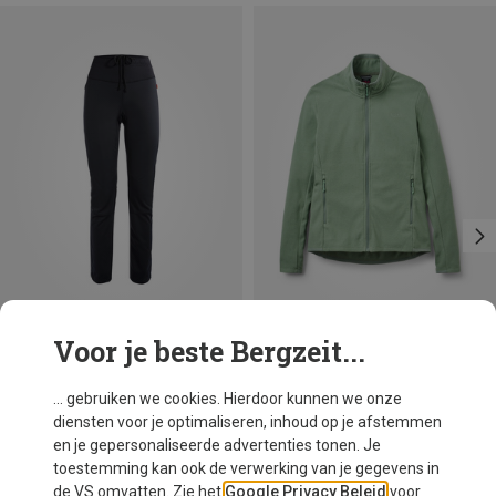
Voor je beste Bergzeit...
Je bespaart 29%
Maten
XS
S
M
L
XL
Vaude
... gebruiken we cookies. Hierdoor kunnen we onze
Dames Wintry V Broek
diensten voor je optimaliseren, inhoud op je afstemmen
€ 109,40
en je gepersonaliseerde advertenties tonen. Je
toestemming kan ook de verwerking van je gegevens in
de VS omvatten. Zie het
Google Privacy Beleid
voor