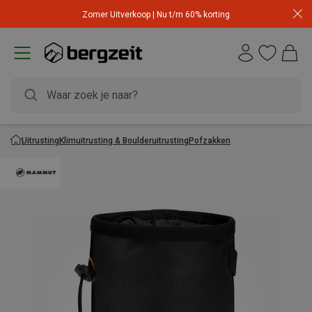
Zomer Uitverkoop | Nu t/m 60% korting
Uitrusting
Klimuitrusting & Boulderuitrusting
Pofzakken