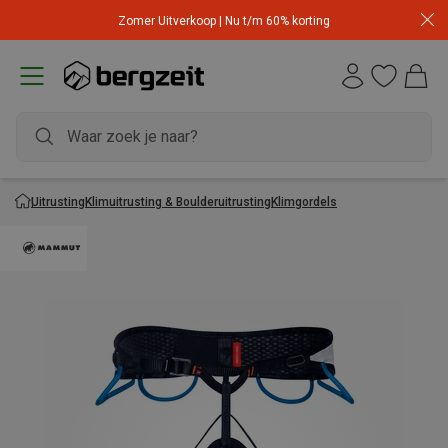
Zomer Uitverkoop | Nu t/m 60% korting
Uitrusting
Klimuitrusting & Boulderuitrusting
Klimgordels