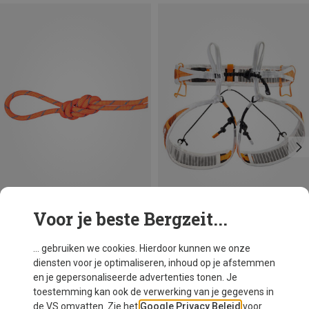
Voor je beste Bergzeit...
Je bespaart 21%
Maten
M | 76-86CM
S | 66-76CM
L | 86-96CM
Petzl
... gebruiken we cookies. Hierdoor kunnen we onze
Fly Toergordel
diensten voor je optimaliseren, inhoud op je afstemmen
€ 109,95
en je gepersonaliseerde advertenties tonen. Je
toestemming kan ook de verwerking van je gegevens in
de VS omvatten. Zie het
Google Privacy Beleid
voor