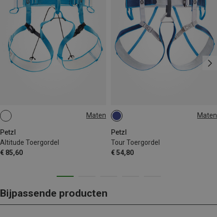
Maten
Maten
L-XL
S-M
M-L
L-XL | 84-108CM
S-M | 64-86CM
Petzl
Petzl
Altitude Toergordel
Tour Toergordel
€ 85,60
€ 54,80
Bijpassende producten