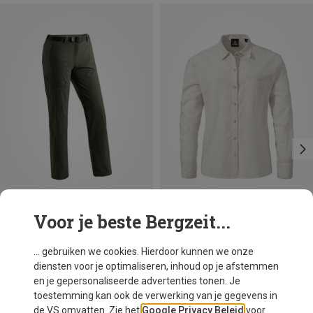
Voor je beste Bergzeit...
Je bespaart tot 36%
Je bespaart tot 57%
... gebruiken we cookies. Hierdoor kunnen we onze
diensten voor je optimaliseren, inhoud op je afstemmen
en je gepersonaliseerde advertenties tonen. Je
toestemming kan ook de verwerking van je gegevens in
de VS omvatten. Zie het
Google Privacy Beleid
voor