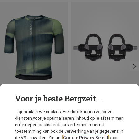
Voor je beste Bergzeit...
Je bespaart 32%
Maten
ONE SIZE
Look
... gebruiken we cookies. Hierdoor kunnen we onze
Kéo Classic 3+ Pedaal
diensten voor je optimaliseren, inhoud op je afstemmen
€ 64,60
en je gepersonaliseerde advertenties tonen. Je
toestemming kan ook de verwerking van je gegevens in
de VS omvatten. Zie het
Google Privacy Beleid
voor