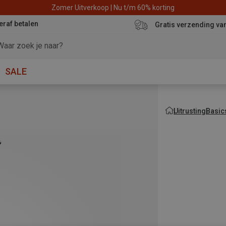
Zomer Uitverkoop | Nu t/m 60% korting
eraf betalen
Gratis verzending va
SALE
Uitrusting
Basic