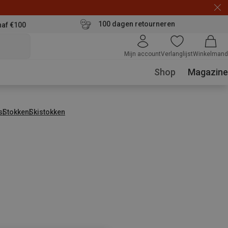
100 dagen retourneren
naf €100
Mijn account
Verlanglijst
Winkelmand
Shop
Magazine
s
Stokken
Skistokken