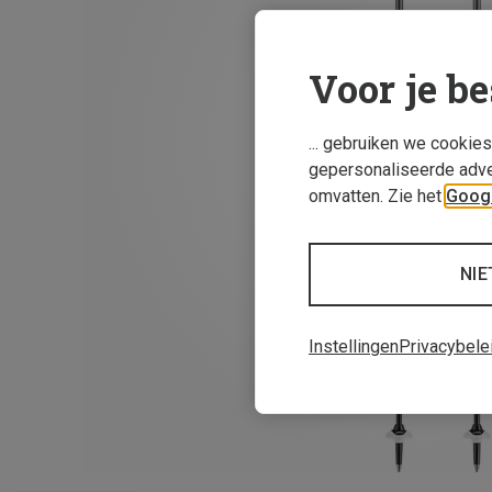
Voor je be
... gebruiken we cookie
gepersonaliseerde adve
omvatten. Zie het
Googl
NIE
Instellingen
Privacybele