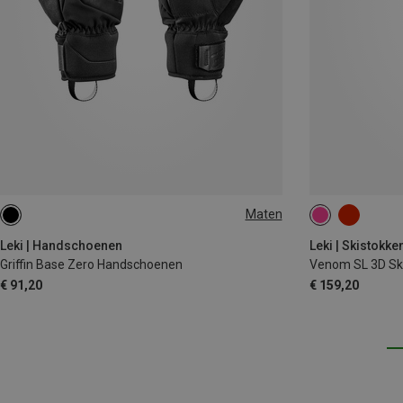
Maten
7
7.5
9
10
10.5
11
135CM
Leki | Handschoenen
Leki | Skistokke
Griffin Base Zero Handschoenen
Venom SL 3D Sk
€ 91,20
€ 159,20