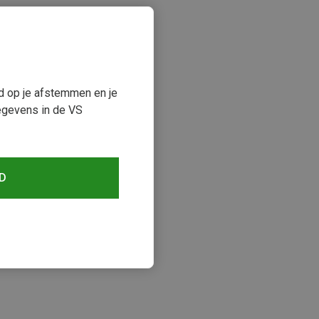
ud op je afstemmen en je
egevens in de VS
D