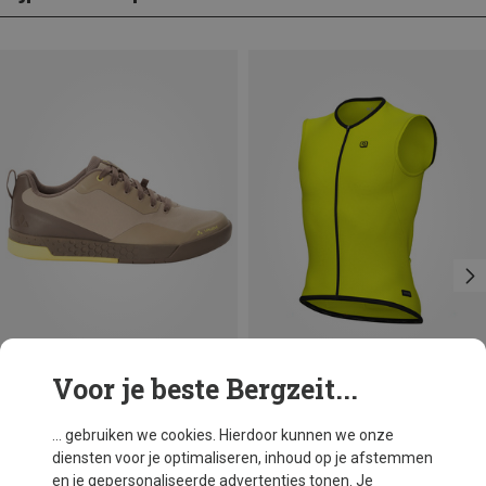
Voor je beste Bergzeit...
Je bespaart 26%
Maten
Vaude
... gebruiken we cookies. Hierdoor kunnen we onze
Dames Moab Syn. II Schoenen
diensten voor je optimaliseren, inhoud op je afstemmen
€ 129,95
en je gepersonaliseerde advertenties tonen. Je