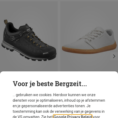
Voor je beste Bergzeit...
Je bespaart 19%
Maten
Meindl
... gebruiken we cookies. Hierdoor kunnen we onze
Heren Literock Free GTX Schoenen
diensten voor je optimaliseren, inhoud op je afstemmen
€ 207,20
en je gepersonaliseerde advertenties tonen. Je
toestemming kan ook de verwerking van je gegevens in
de VS omvatten. Zie het
Google Privacy Beleid
voor