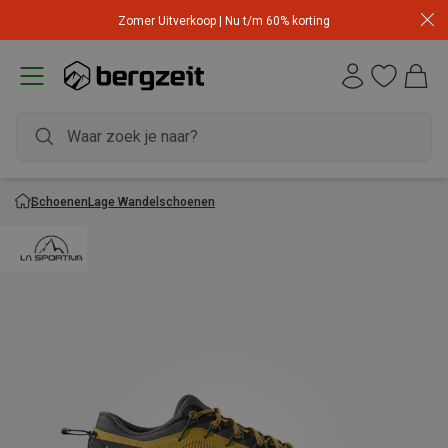
Zomer Uitverkoop | Nu t/m 60% korting
Schoenen
Lage Wandelschoenen