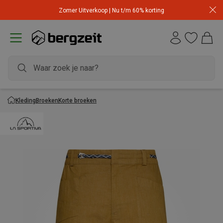
Zomer Uitverkoop | Nu t/m 60% korting
Kleding
Broeken
Korte broeken