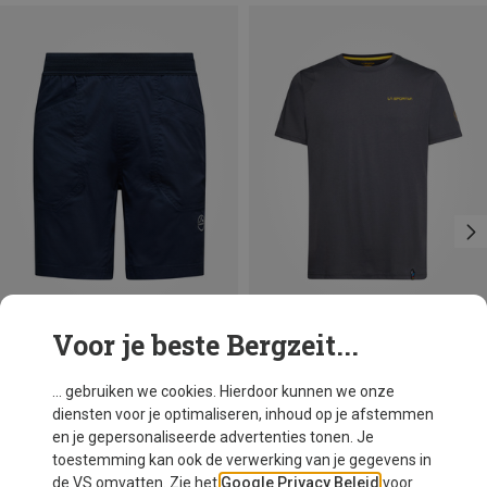
Voor je beste Bergzeit...
Je bespaart tot 15%
Maten
XL
La Sportiva
... gebruiken we cookies. Hierdoor kunnen we onze
Heren Dawn Wall T-shirt
diensten voor je optimaliseren, inhoud op je afstemmen
€ 40,46
en je gepersonaliseerde advertenties tonen. Je
toestemming kan ook de verwerking van je gegevens in
de VS omvatten. Zie het
Google Privacy Beleid
voor