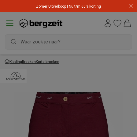
Zomer Uitverkoop | Nu t/m 60% korting
Kleding
Broeken
Korte broeken