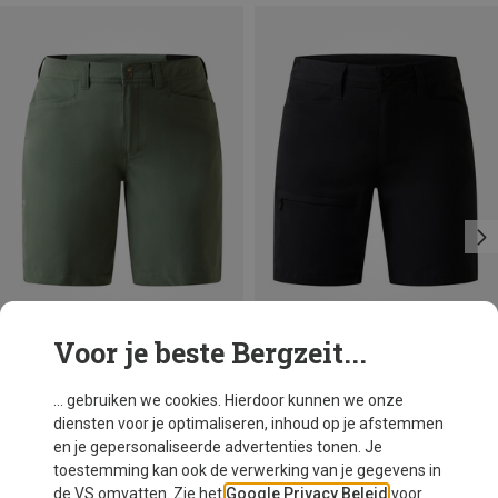
Voor je beste Bergzeit...
Je bespaart 53%
Je bespaart 26%
... gebruiken we cookies. Hierdoor kunnen we onze
diensten voor je optimaliseren, inhoud op je afstemmen
en je gepersonaliseerde advertenties tonen. Je
toestemming kan ook de verwerking van je gegevens in
de VS omvatten. Zie het
Google Privacy Beleid
voor