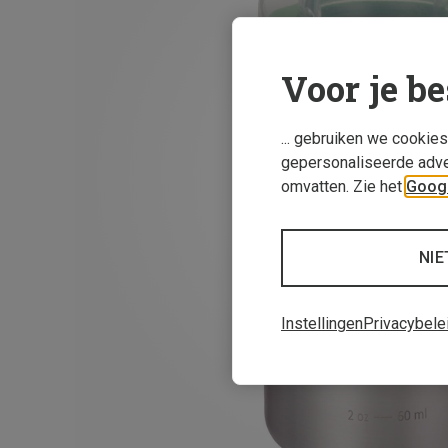
Voor je be
... gebruiken we cookie
gepersonaliseerde adve
omvatten. Zie het
Googl
NIE
Instellingen
Privacybele