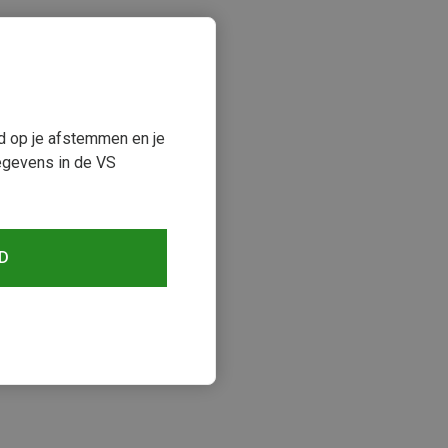
ud op je afstemmen en je
egevens in de VS
D