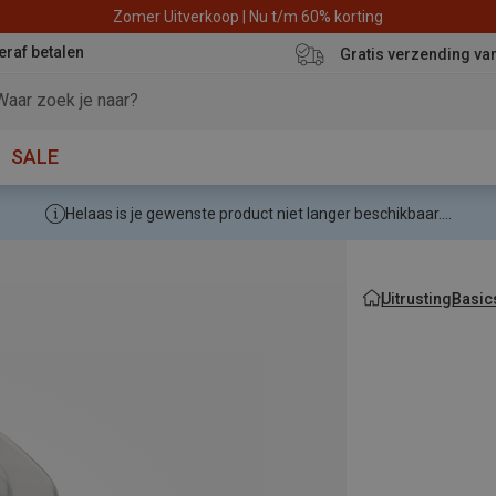
Zomer Uitverkoop | Nu t/m 60% korting
eraf betalen
Gratis verzending va
SALE
Helaas is je gewenste product niet langer beschikbaar....
Uitrusting
Basic