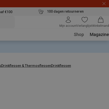
100 dagen retourneren
naf €100
Mijn account
Verlanglijst
Winkelmand
Shop
Magazine
s
Drinkflessen & Thermosflessen
Drinkflessen