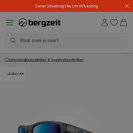
Zomer Uitverkoop | Nu t/m 60% korting
Uitrusting
Basics
Brillen & Goggles
Sportbrillen