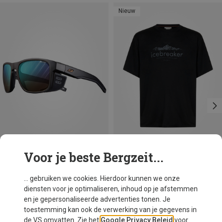
Nieuw
Voor je beste Bergzeit...
Maten
S
M
L
XL
XXL
Julbo
Icebreaker
... gebruiken we cookies. Hierdoor kunnen we onze
Shield M Reactiv Perforamce 2-4 sportbril
Heren Merino 150 Tech Lite Relaxed Heritage T-shirt
diensten voor je optimaliseren, inhoud op je afstemmen
€ 189,95
€ 89,95
en je gepersonaliseerde advertenties tonen. Je
toestemming kan ook de verwerking van je gegevens in
de VS omvatten. Zie het
Google Privacy Beleid
voor