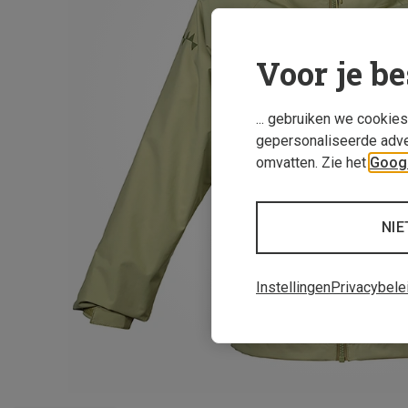
Voor je be
... gebruiken we cookie
gepersonaliseerde adve
omvatten. Zie het
Googl
NIE
Instellingen
Privacybele