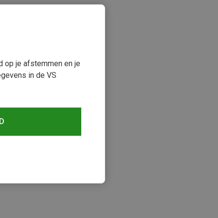
ud op je afstemmen en je
egevens in de VS
D