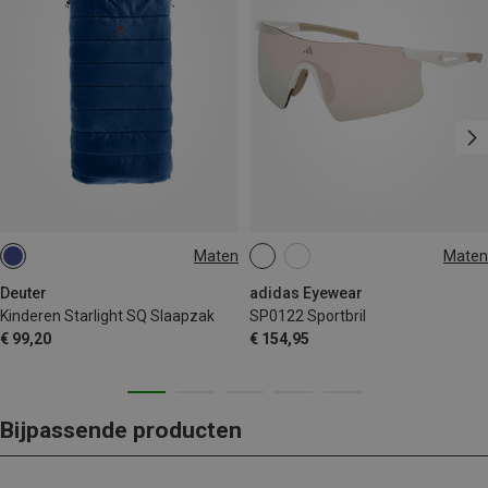
Maten
Maten
130-170CM | LEFT
ONE SIZE
Deuter
adidas Eyewear
Kinderen Starlight SQ Slaapzak
SP0122 Sportbril
€ 99,20
€ 154,95
Bijpassende producten